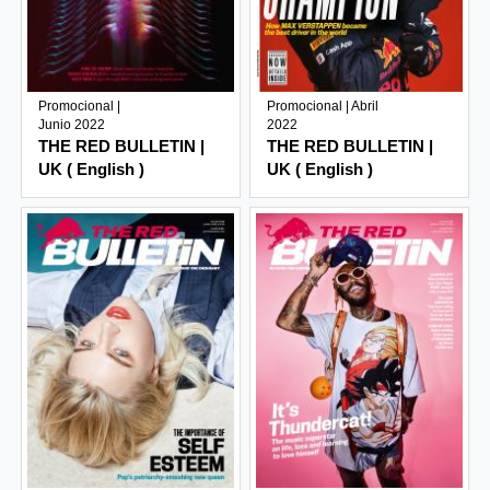
Promocional |
Promocional | Abril
Junio 2022
2022
THE RED BULLETIN |
THE RED BULLETIN |
UK ( English )
UK ( English )