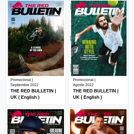
Promocional |
Promocional |
Septiembre 2022
Agosto 2022
THE RED BULLETIN |
THE RED BULLETIN |
UK ( English )
UK ( English )