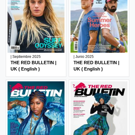
| Septiembre 2025
| Junio 2025
THE RED BULLETIN |
THE RED BULLETIN |
UK ( English )
UK ( English )