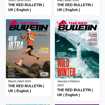
June | Junio 2024
May | Mayo 2024
THE RED BULLETIN |
THE RED BULLETIN |
UK ( English )
UK ( English )
March | Abril 2024
January | Febrero
2024
THE RED BULLETIN |
THE RED BULLETIN |
UK ( English )
UK ( English )