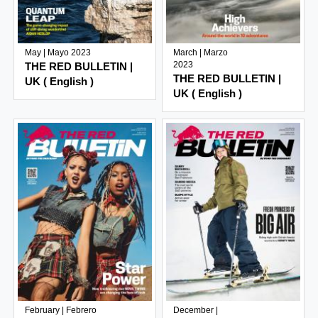
May | Mayo 2023
March | Marzo
2023
THE RED BULLETIN |
THE RED BULLETIN |
UK ( English )
UK ( English )
February | Febrero
December |