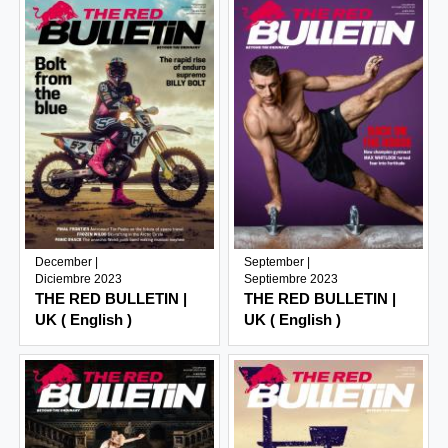
December |
September |
Diciembre 2023
Septiembre 2023
THE RED BULLETIN |
THE RED BULLETIN |
UK ( English )
UK ( English )