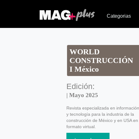
Categorias
WORLD
CONSTRUCCIÓN
I México
Edición:
| Mayo 2025
Revista especializada en informació
y tecnología para la industria de la
construcción de México y en USA en
formato virtual.