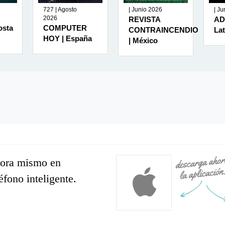
727 | Agosto
| Junio 2026
| J
2026
REVISTA
AD
osta
COMPUTER
CONTRAINCENDIO
La
HOY | España
| México
hora mismo en
léfono inteligente.