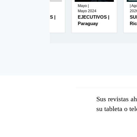
| Enero
Mayo |
| Agosto
2026
Mayo 2024
2026
AMBIENTES |
EJECUTIVOS |
SUMMA | C
México
Paraguay
Rica
Sus revistas a
su tableta o te