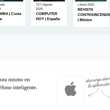
727 | Agosto
| Junio 2026
| J
2026
REVISTA
AD
osta
COMPUTER
CONTRAINCENDIO
La
HOY | España
| México
hora mismo en
léfono inteligente.