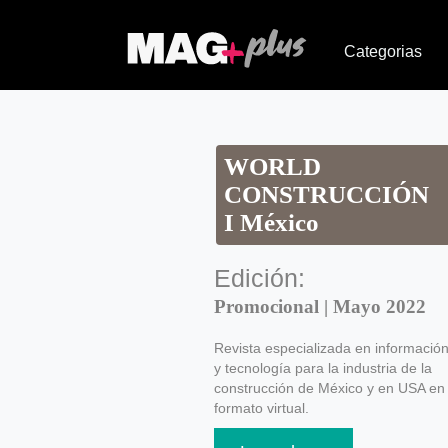
Categorias
WORLD
CONSTRUCCIÓN
I México
Edición:
Promocional | Mayo 2022
Revista especializada en informació
y tecnología para la industria de la
construcción de México y en USA en
formato virtual.