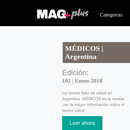
Categorias
MÉDICOS |
Argentina
Edición:
102 | Enero 2018
La revista líder de salud en
Argentina. MÉDICOS es la revista
con la mayor información sobre el
sector salud.
Leer ahora