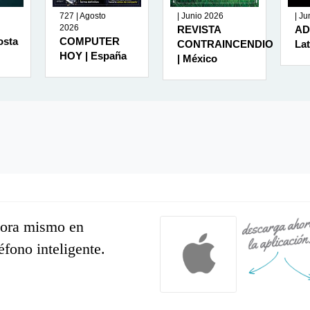
727 | Agosto
| Junio 2026
| J
2026
REVISTA
AD
osta
COMPUTER
CONTRAINCENDIO
La
HOY | España
| México
hora mismo en
léfono inteligente.