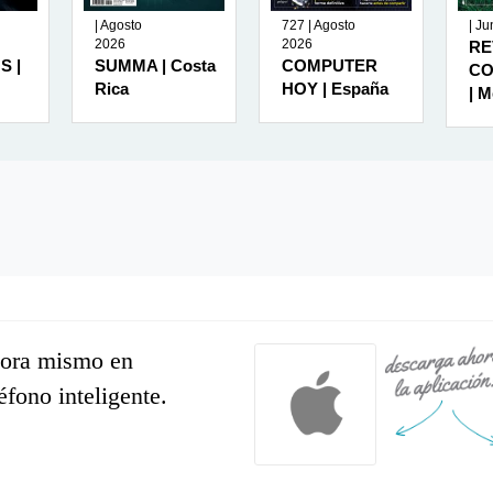
| Agosto
727 | Agosto
| J
2026
2026
RE
S |
SUMMA | Costa
COMPUTER
CO
Rica
HOY | España
| M
hora mismo en
léfono inteligente.