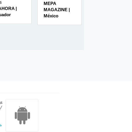
6
Febrero
MEPA
2023
 AHORA |
MAGAZINE |
REVISTA
uador
México
MUEBLES Y
DECORACIÓN |
México