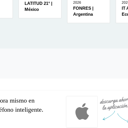
2026
202
LATITUD 21° |
FONRES |
IT
México
Argentina
Ec
hora mismo en
léfono inteligente.