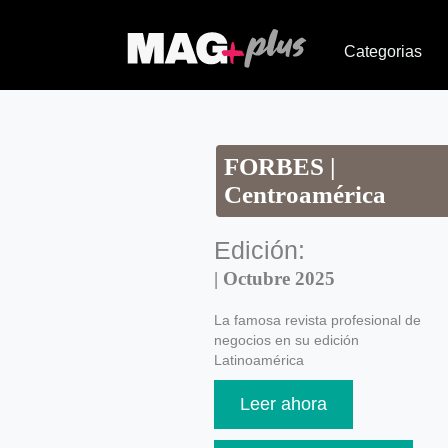
Categorias
FORBES |
Centroamérica
Edición:
| Octubre 2025
La famosa revista profesional de
negocios en su edición
Latinoamérica
Leer ahora