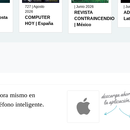
727 | Agosto
| Junio 2026
| J
2026
REVISTA
AD
osta
COMPUTER
CONTRAINCENDIO
La
HOY | España
| México
hora mismo en
léfono inteligente.