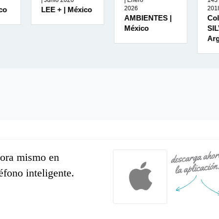
26
| Enero
143 | Abril
2026
2018
 México
AMBIENTES |
Colección VIDA
México
SILVESTRE |
Argentina
hora mismo en
léfono inteligente.