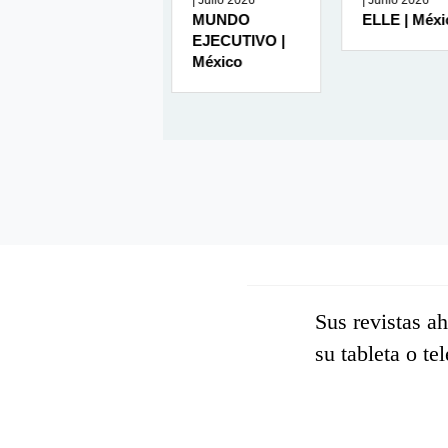
| Julio 2026
| Junio 2026
| Junio 20
MUNDO
ELLE | México
LEE + |
EJECUTIVO |
México
Sus revistas a
su tableta o te