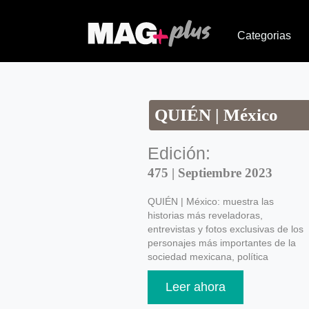
Categorias
QUIÉN | México
Edición:
475 | Septiembre 2023
QUIÉN | México: muestra las
historias más reveladoras,
entrevistas y fotos exclusivas de los
personajes más importantes de la
sociedad mexicana, política
Leer ahora