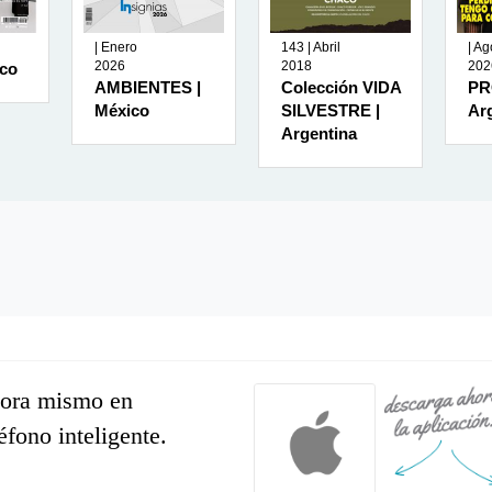
| Enero
143 | Abril
| Ag
2026
2018
202
ico
AMBIENTES |
Colección VIDA
PR
México
SILVESTRE |
Ar
Argentina
hora mismo en
léfono inteligente.