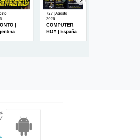
osto
727 | Agosto
| Julio 2026
6
2026
QUIÉN | México
ONTO |
COMPUTER
gentina
HOY | España