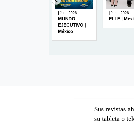
127 | Julio
| Julio 2026
| Junio 2026
2026
MUNDO
ELLE | Méx
ATHLEISURE |
EJECUTIVO |
USA ( English )
México
Sus revistas a
su tableta o te