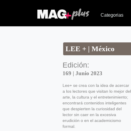
Categorias
LEE + | México
Edición:
169 | Junio 2023
Lee+ se crea con la idea de acercar
a los lectores que visitan lo mejor del
arte, la cultura y el entretenimiento;
encontrará contenidos inteligentes
que despierten la curiosidad del
lector sin caer en la excesiva
erudición o en el academicismo
formal.