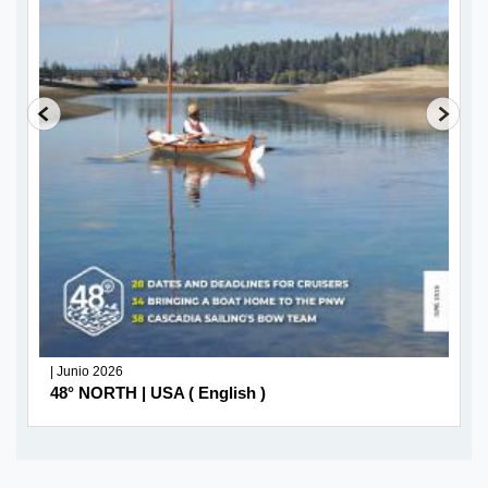
| Junio 2026
ish )
EL PATO | Argentina