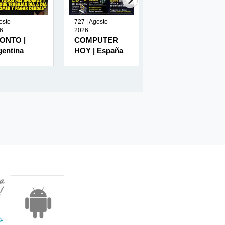
osto
727 | Agosto
| Julio 2026
6
2026
QUIÉN | México
ONTO |
COMPUTER
gentina
HOY | España