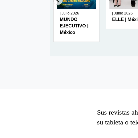
127 | Julio
| Julio 2026
| Junio 2026
2026
MUNDO
ELLE | Méx
ATHLEISURE |
EJECUTIVO |
USA ( English )
México
Sus revistas a
su tableta o te