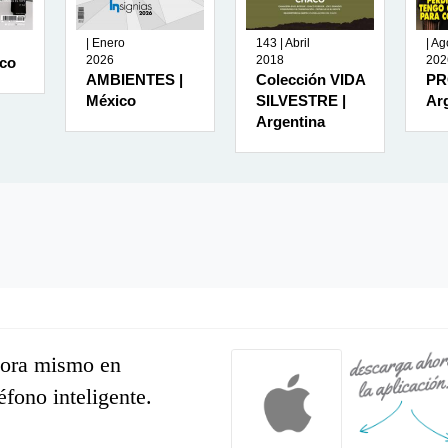
| Enero
143 | Abril
| Ag
2026
2018
202
ico
AMBIENTES |
Colección VIDA
PR
México
SILVESTRE |
Ar
Argentina
hora mismo en
léfono inteligente.