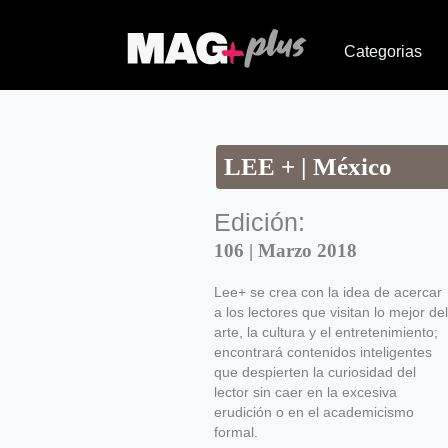
Categorias
LEE + | México
Edición:
106 | Marzo 2018
Lee+ se crea con la idea de acercar
a los lectores que visitan lo mejor del
arte, la cultura y el entretenimiento;
encontrará contenidos inteligentes
que despierten la curiosidad del
lector sin caer en la excesiva
erudición o en el academicismo
formal.